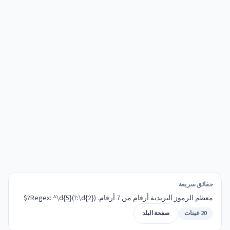
حقائق سريعة
معظم الرموز البريدية أرقام من 7 أرقام. Regex: ^\d{5}(?:\d{2})?$
20 عينات
صفحة البلد