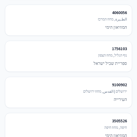
4060056
الطـيرة, מחוז המרכז
המוזיאון הימי
1756103
נוף הגליל, מחוז הצפון
ספריית שביל ישראל
9100902
ירושלים | القدس, מחוז ירושלים
העירייה
3505526
חיפה, מחוז חיפה
המוזיאון הימי