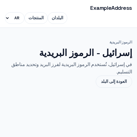
ExampleAddress
البلدان
المنتجات
الرموز البريدية
إسرائيل - الرموز البريدية
في إسرائيل، تُستخدم الرموز البريدية لفرز البريد وتحديد مناطق
التسليم.
العودة إلى البلد