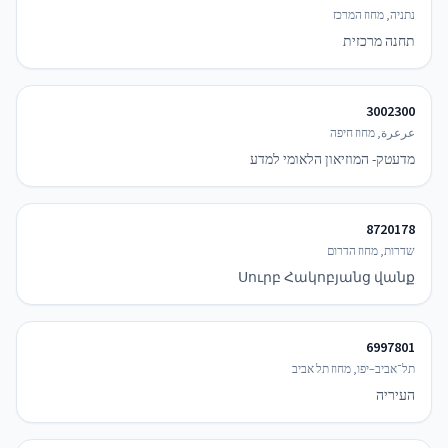
נתניה, מחוז המרכז
תחנה מרכזית
3002300
عرعرة, מחוז חיפה
מדעטק- המוזיאון הלאומי למדע
8720178
שדרות, מחוז הדרום
Սուրբ Հակոբյանց վանք
6997801
תל־אביב–יפו, מחוז תל אביב
העיריה