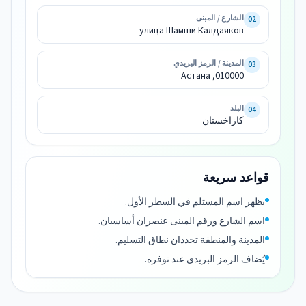
Шамши 
الشارع / المبنى
02
улица Шамши Калдаяков
010000, 
المدينة / الرمز البريدي
03
كازاخستان
010000, Астана
البلد
04
كازاخستان
قواعد سريعة
يظهر اسم المستلم في السطر الأول.
اسم الشارع ورقم المبنى عنصران أساسيان.
المدينة والمنطقة تحددان نطاق التسليم.
يُضاف الرمز البريدي عند توفره.