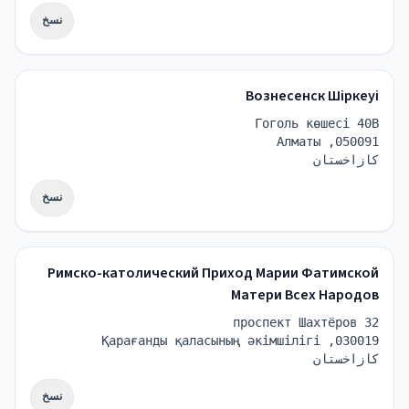
نسخ
Вознесенск Шіркеуі
Гоголь көшесі 40B
050091, Алматы
كازاخستان
نسخ
Римско-католический Приход Марии Фатимской
Матери Всех Народов
проспект Шахтёров 32
030019, Қарағанды ​​қаласының әкімшілігі
كازاخستان
نسخ