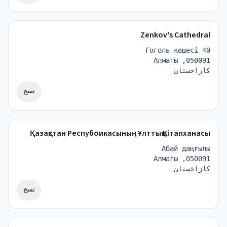
Zenkov's Cathedral
Гоголь көшесі 40
050091, Алматы
كازاخستان
نسخ
Қазақстан Респубоикасының Ұлттық Кітапханасы
Абай даңғылы
050091, Алматы
كازاخستان
نسخ