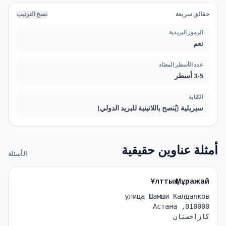
حقائق سريعة
نسخ الترتيب
الرموز البريدية
نعم
عدد الأسطر المعتاد
3-5 أسطر
الكتابة
سيريلية (يُنصح باللاتينية للبريد الدولي)
أمثلة عناوين حقيقية
الأسئلة
Ұлттық Мұражай
улица Шамши Калдаяков
010000, Астана
كازاخستان