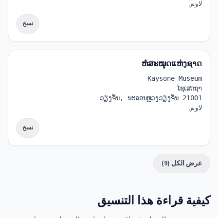
لاوس
نسخ
ຫໍສະໝຸດແຫ່ງຊາດ
Kaysone Museum
ໄຊເສດຖາ
ວຽງຈັນ, ນະຄອນຫຼວງວຽງຈັນ 21001
لاوس
نسخ
عرض الكل (9)
كيفية قراءة هذا التنسيق