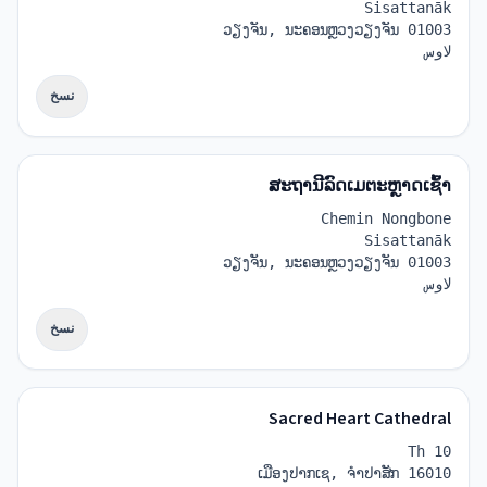
Sisattanāk
ວຽງຈັນ, ນະຄອນຫຼວງວຽງຈັນ 01003
لاوس
نسخ
ສະຖານີລົດເມຕະຫຼາດເຊົ້າ
Chemin Nongbone
Sisattanāk
ວຽງຈັນ, ນະຄອນຫຼວງວຽງຈັນ 01003
لاوس
نسخ
Sacred Heart Cathedral
Th 10
ເມືອງປາກເຊ, ຈຳປາສັກ 16010