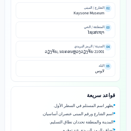
الشارع / المبنى
02
ໄຊ
Kaysone Museum
ເສດ
المنطقة / الحي
03
ວຽງຈັນ, 
ໄຊເສດຖາ
ນະຄອນຫຼວງ
ວຽງຈັນ 
المدينة / الرمز البريدي
04
ວຽງຈັນ, ນະຄອນຫຼວງວຽງຈັນ 21001
لاوس
البلد
05
لاوس
قواعد سريعة
يظهر اسم المستلم في السطر الأول.
اسم الشارع ورقم المبنى عنصران أساسيان.
المدينة والمنطقة تحددان نطاق التسليم.
يُضاف الرمز البريدي عند توفره.