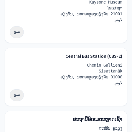
Kaysone Museum
ໄຊເສດຖາ
ວຽງຈັນ, ນະຄອນຫຼວງວຽງຈັນ 21001
لاوس
نسخ
Central Bus Station (CBS-2)
Chemin Gallieni
Sisattanāk
ວຽງຈັນ, ນະຄອນຫຼວງວຽງຈັນ 01006
لاوس
نسخ
ສະຖານີລົດເມຕະຫຼາດເຊົ້າ
ຖະໜົນ ຄູວຽງ