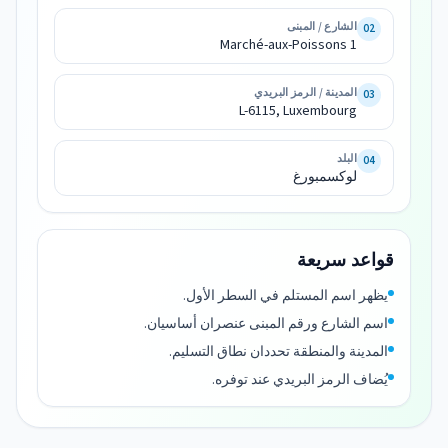
aux-
الشارع / المبنى
02
Poissons 
Marché-aux-Poissons 1
L-
المدينة / الرمز البريدي
03
6115, 
L-6115, Luxembourg
لوكسمبورغ
البلد
04
لوكسمبورغ
قواعد سريعة
يظهر اسم المستلم في السطر الأول.
اسم الشارع ورقم المبنى عنصران أساسيان.
المدينة والمنطقة تحددان نطاق التسليم.
يُضاف الرمز البريدي عند توفره.