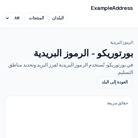
ExampleAddress
البلدان
المنتجات
الرموز البريدية
بورتوريكو - الرموز البريدية
في بورتوريكو، تُستخدم الرموز البريدية لفرز البريد وتحديد مناطق
التسليم.
العودة إلى البلد
حقائق سريعة