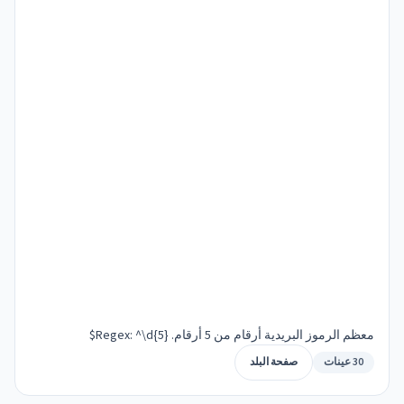
معظم الرموز البريدية أرقام من 5 أرقام. Regex: ^\d{5}$
30 عينات
صفحة البلد