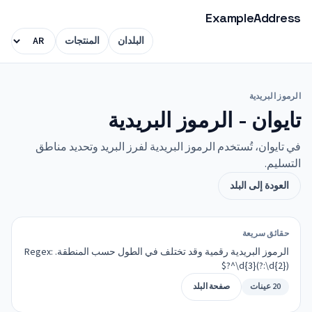
ExampleAddress
البلدان
المنتجات
الرموز البريدية
تايوان - الرموز البريدية
في تايوان، تُستخدم الرموز البريدية لفرز البريد وتحديد مناطق
التسليم.
العودة إلى البلد
حقائق سريعة
الرموز البريدية رقمية وقد تختلف في الطول حسب المنطقة. Regex:
^\d{3}(?:\d{2})?$
20 عينات
صفحة البلد