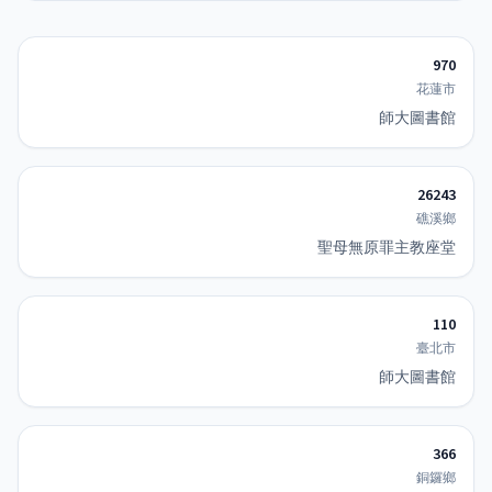
970
花蓮市
師大圖書館
26243
礁溪鄉
聖母無原罪主教座堂
110
臺北市
師大圖書館
366
銅鑼鄉