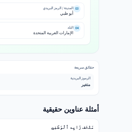
المدينة / الرمز البريدي
03
الإمارات 
أبو ظبي
العربية 
المتحدة
البلد
04
الإمارات العربية المتحدة
حقائق سريعة
الرموز البريدية
متغير
أمثلة عناوين حقيقية
مَتْحَف زَايِد ٱلْوَطَنِي