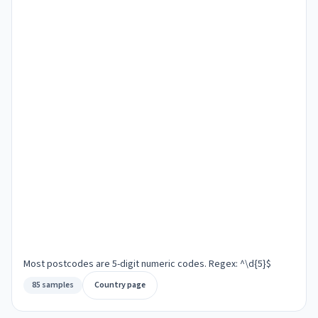
Most postcodes are 5-digit numeric codes. Regex: ^\d{5}$
85 samples
Country page