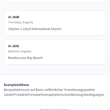
AI-2640
The Valley, Anguilla
Clayton J. Lloyd International Airport
AI-2641
West End, Anguilla
Rendezvous Bay Beach
ExampleAddress
Beispieladressen auf Basis oeffentlicher Orientierungspunkte.
Länder
Produkte
Formate
Sitemap
Datenschutz
Nutzungsbedingungen