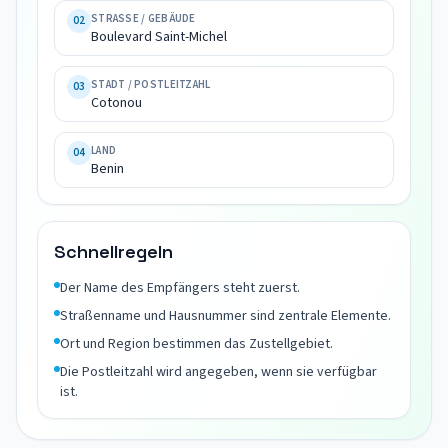
Michel

STRASSE / GEBÄUDE
02
Cotonou

Boulevard Saint-Michel
Benin
STADT / POSTLEITZAHL
03
Cotonou
LAND
04
Benin
Schnellregeln
Der Name des Empfängers steht zuerst.
Straßenname und Hausnummer sind zentrale Elemente.
Ort und Region bestimmen das Zustellgebiet.
Die Postleitzahl wird angegeben, wenn sie verfügbar
ist.