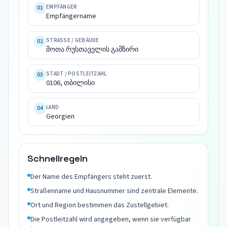
შოთა 
EMPFÄNGER
01
Empfängername
რუსთაველის 
გამზირი

STRASSE / GEBÄUDE
02
0106, 
შოთა რუსთაველის გამზირი
თბილისი

Georgien
STADT / POSTLEITZAHL
03
0106, თბილისი
LAND
04
Georgien
Schnellregeln
Der Name des Empfängers steht zuerst.
Straßenname und Hausnummer sind zentrale Elemente.
Ort und Region bestimmen das Zustellgebiet.
Die Postleitzahl wird angegeben, wenn sie verfügbar