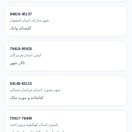
84818-45137
شهر مبارکه, استان اصفهان
کلیسای وانک
79418-95925
كيش, استان هرمزگان
تالار شهر
94148-65115
شهر بجنورد, استان خراسان شمالی
کتابخانه و موزه ملک
75917-78449
یاسوج, استان کهگیلویه و بویر احمد