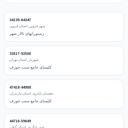
34139-64347
شهر قزوین, استان قزوین
رستورانهای تالار شهر
33517-92500
شهریار, استان تهران
کلیسای جامع سنت جوزف
47418-44988
دهستان بابلرود, استان مازندران
کلیسای جامع سنت جوزف
44716-59649
شهر لنگرود, استان گیلان