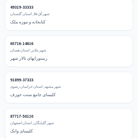
49319-33333
شهر آق قلا, استان گلستان
کتابخانه و موزه ملک
65716-14616
شهر ملایر, استان همدان
رستورانهای تالار شهر
91899-37333
شهر مشهد, استان خراسان رضوی
کلیسای جامع سنت جوزف
87717-50110
شهر گلپایگان, استان اصفهان
کلیسای وانک