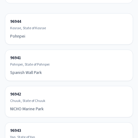
96944
Kosrae, State of Kosrae
Pohnpei
96941
Pohnpei, State of Pohnpei
Spanish Wall Park
96942
Chuuk, State of Chuuk
NICHO Marine Park
96943
Yap, State of Yap