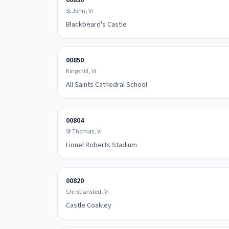
00830
St John, Vi
Blackbeard's Castle
00850
Kingshill, Vi
All Saints Cathedral School
00804
St Thomas, Vi
Lionel Roberts Stadium
00820
Christiansted, Vi
Castle Coakley