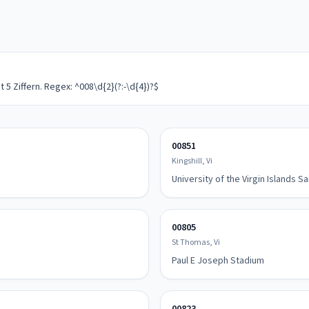
5 Ziffern. Regex: ^008\d{2}(?:-\d{4})?$
00851
Kingshill, Vi
University of the Virgin Islands
00805
St Thomas, Vi
Paul E Joseph Stadium