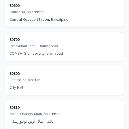
80600
Sohbat Pur, Balochistan
Central Rescue Station, Rawalpindi
80700
Dear Murad Jamali, Balochistan
COMSATS University Islamabad
80800
Chattar, Balochistan
City Hall
80810
Sardar Changez Khan, Balochistan
علامہ اقبال اوپن یونیورسٹی