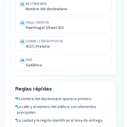
del 
DESTINATARIO
01
Nombre del destinatario
destinatario

Paul 
CALLE / EDIFICIO
02
Kruger 
Paul Kruger Street 432
Street 
432

CIUDAD / CÓDIGO POSTAL
03
4227, 
4227, Pretoria
Pretoria

Sudáfrica
PAÍS
04
Sudáfrica
Reglas rápidas
El nombre del destinatario aparece primero.
La calle y el número del edificio son elementos
principales.
La ciudad y la región identifican el área de entrega.