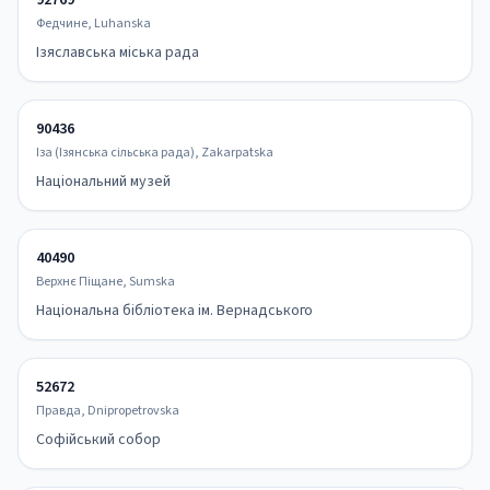
92769
Федчине, Luhanska
Ізяславська міська рада
90436
Іза (Ізянська сільська рада), Zakarpatska
Національний музей
40490
Верхнє Піщане, Sumska
Національна бібліотека ім. Вернадського
52672
Правда, Dnipropetrovska
Софійський собор