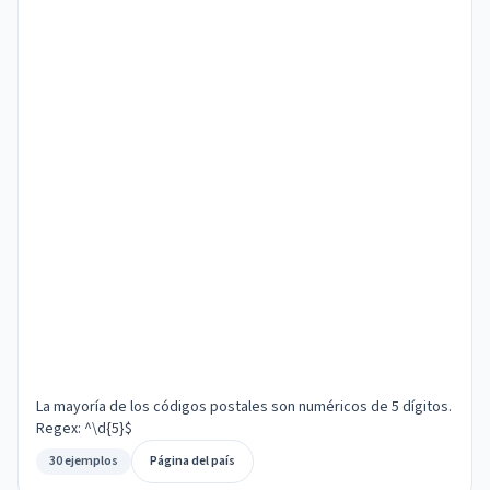
La mayoría de los códigos postales son numéricos de 5 dígitos.
Regex: ^\d{5}$
30 ejemplos
Página del país