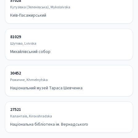
57028
Кутузівка (Зеленівська), Mykolaivska
Київ-Пасажирський
81029
Шутово, Lvivska
Михайлівський собор
30452
Рожичне, Khmelnytska
Національний музей Тараса Шевченка
27521
Калантаїв, Kirovohradska
Національна бібліотека ім. Вернадського