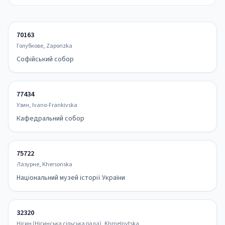
70163
Голубкове, Zaporizka
Софійський собор
77434
Узин, Ivano-Frankivska
Кафедральний собор
75722
Лазурне, Khersonska
Національний музей історії України
32320
Нігин (Нігинська сільська рада), Khmelnytska