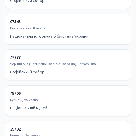
Софійський собор
07545
Волошинівка, Kyivska
Національна історична бібліотека України
47877
Чернилівка (Чернилівська сільська рада), Ternopilska
Софійський собор
45706
Буркачі, Volynska
Національний музей
39702
Кривуші, Poltavska