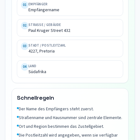
Paul 
EMPFÄNGER
01
Empfängername
Kruger 
Street 
STRASSE / GEBÄUDE
02
432

Paul Kruger Street 432
4227, 
Pretoria

STADT / POSTLEITZAHL
03
Südafrika
4227, Pretoria
LAND
04
Südafrika
Schnellregeln
Der Name des Empfängers steht zuerst.
Straßenname und Hausnummer sind zentrale Elemente.
Ort und Region bestimmen das Zustellgebiet.
Die Postleitzahl wird angegeben, wenn sie verfügbar