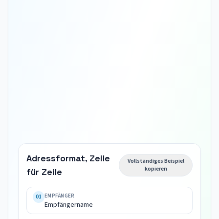
Adressformat, Zeile
Vollständiges Beispiel
kopieren
für Zeile
Empfängername

Palace 
EMPFÄNGER
01
Empfängername
Street
